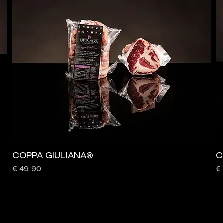
COPPA GIULIANA®
C
Prezzo
P
€ 49.90
€